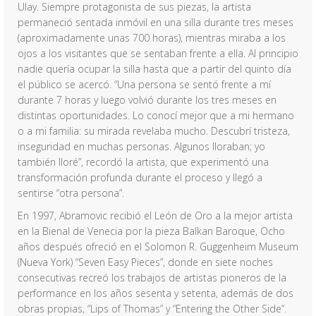
Ulay. Siempre protagonista de sus piezas, la artista
permaneció sentada inmóvil en una silla durante tres meses
(aproximadamente unas 700 horas), mientras miraba a los
ojos a los visitantes que se sentaban frente a ella. Al principio
nadie quería ocupar la silla hasta que a partir del quinto día
el público se acercó. “Una persona se sentó frente a mí
durante 7 horas y luego volvió durante los tres meses en
distintas oportunidades. Lo conocí mejor que a mi hermano
o a mi familia: su mirada revelaba mucho. Descubrí tristeza,
inseguridad en muchas personas. Algunos lloraban; yo
también lloré”, recordó la artista, que experimentó una
transformación profunda durante el proceso y llegó a
sentirse “otra persona”.
En 1997, Abramovic recibió el León de Oro a la mejor artista
en la Bienal de Venecia por la pieza Balkan Baroque, Ocho
años después ofreció en el Solomon R. Guggenheim Museum
(Nueva York) “Seven Easy Pieces”, donde en siete noches
consecutivas recreó los trabajos de artistas pioneros de la
performance en los años sesenta y setenta, además de dos
obras propias, “Lips of Thomas” y “Entering the Other Side”.