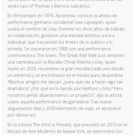
series Lips of Thomas y Barroco balcánico.
En Ámsterdam en 1976, Abramovic conoció al artista de
performance germano-occidental Uwe Laysiepen, quien
usaba el nombre de Ulay. Durante los doce años de trabajo
en colaboración, gestaron una entidad artística única e
individual, que trascendió los límites de lo público y lo
privado. Se separaron en 1988 con una performance
conmovedora: The lovers: The Great Wall Walk (Los amantes:
una caminata por la Muralla China): Marina y Ulay, quien
murió en 2020, recorrieron la gran muralla (cada uno desde
un extremo) y se encontraron en el medio para despedirse.
“Muchos amigos me decían: ¿para qué vas a hacer algo tan
dramático? ¿Por qué no lo llamás por teléfono y listo? Pero
nosotros jamás abandonamos un proyecto”, dijo la artista
sobre aquella performance desgarradora. Tras nueve
angustiantes días y 2500 kilómetros de viaje, se abrazaron
por última vez.
En la icónica The Artist is Present, que presentó en 2010 en el
Museo de Arte Moderno de Nueva York, se reencontró con