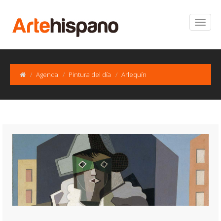
Agenda
Pintura del día
Arlequín