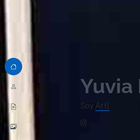
Yuvia 
Soy
Artista Tex
|