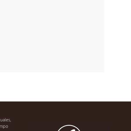
uales,
campo