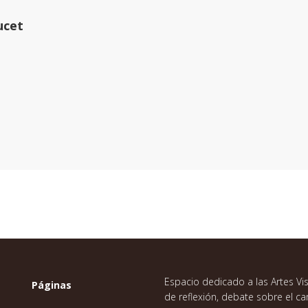
ucet
Espacio dedicado a las Artes Vis
Páginas
de reflexión, debate sobre el 