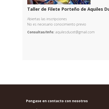
Taller de Filete Porteño de Aquiles D
Abiertas las inscripciones
No es necesario conocimiento previo
Consultas/Info:
aquilesducet@gmail.com
Pongase en contacto con nosotros